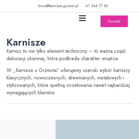
biuro@karnisze-grzmot.pl
41 344 77 56
Kontakt
SYSTEMY PRZYSŁON
SYSTEMY ZEWNĘTRZNE
Karnisze
Karnisz to nie tylko element techniczny – to ważna część
dekoracji okiennej, która podkreśla charakter wnętrza.
W „Karnisze u Grzmota” oferujemy szeroki wybór karniszy
klasycznych, nowoczesnych, drewnianych, metalowych i
stylizowanych, które spełnią oczekiwania nawet najbardziej
wymagających klientów.