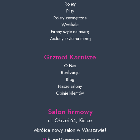
Rolety
Plisy
Rolety zewnętrzne
Wertikale
Firany szyte na miarę
Zasłony szyte na miarę
Grzmot Karnisze
O Nas
Realizacje
Blog
Nasze salony
Opinie kilentów
Salon firmowy
ul. Okrzei 64, Kielce
wkrótce nowy salon w Warszawie!
biuro@karnisza-grzmot.pl